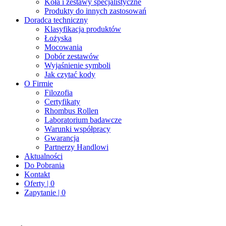
Koła i zestawy specjalistyczne
Produkty do innych zastosowań
Doradca techniczny
Klasyfikacja produktów
Łożyska
Mocowania
Dobór zestawów
Wyjaśnienie symboli
Jak czytać kody
O Firmie
Filozofia
Certyfikaty
Rhombus Rollen
Laboratorium badawcze
Warunki współpracy
Gwarancja
Partnerzy Handlowi
Aktualności
Do Pobrania
Kontakt
Oferty | 0
Zapytanie | 0