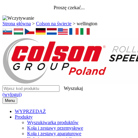
Proszę czekać...
Strona główna
>
Colson na świecie
>
wellington
Wyszukaj
(wyloguj)
Menu
WYPRZEDAŻ
Produkty
Wyszukiwarka produktów
Koła i zestawy przemysłowe
Koła i zestawy aparaturowe