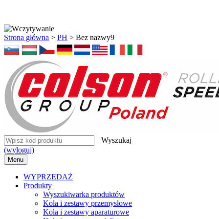
Strona główna
>
PH
>
Bez nazwy9
Wyszukaj
(wyloguj)
Menu
WYPRZEDAŻ
Produkty
Wyszukiwarka produktów
Koła i zestawy przemysłowe
Koła i zestawy aparaturowe