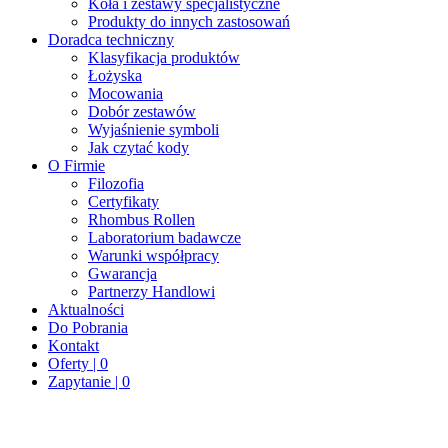
Koła i zestawy specjalistyczne
Produkty do innych zastosowań
Doradca techniczny
Klasyfikacja produktów
Łożyska
Mocowania
Dobór zestawów
Wyjaśnienie symboli
Jak czytać kody
O Firmie
Filozofia
Certyfikaty
Rhombus Rollen
Laboratorium badawcze
Warunki współpracy
Gwarancja
Partnerzy Handlowi
Aktualności
Do Pobrania
Kontakt
Oferty | 0
Zapytanie | 0