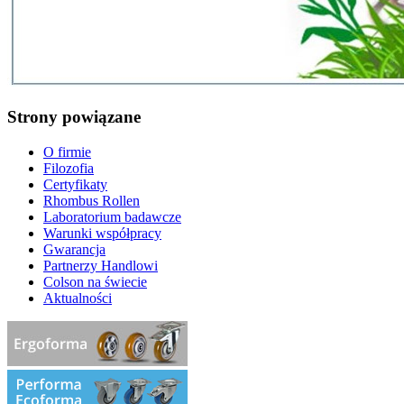
Strony powiązane
O firmie
Filozofia
Certyfikaty
Rhombus Rollen
Laboratorium badawcze
Warunki współpracy
Gwarancja
Partnerzy Handlowi
Colson na świecie
Aktualności