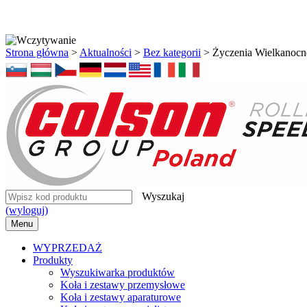
Strona główna
>
Aktualności
>
Bez kategorii
>
Życzenia Wielkanocn
Wyszukaj
(wyloguj)
Menu
WYPRZEDAŻ
Produkty
Wyszukiwarka produktów
Koła i zestawy przemysłowe
Koła i zestawy aparaturowe