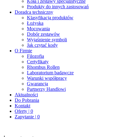
Koła i zestawy specjalistyczne
Produkty do innych zastosowań
Doradca techniczny
Klasyfikacja produktów
Łożyska
Mocowania
Dobór zestawów
Wyjaśnienie symboli
Jak czytać kody
O Firmie
Filozofia
Certyfikaty
Rhombus Rollen
Laboratorium badawcze
Warunki współpracy
Gwarancja
Partnerzy Handlowi
Aktualności
Do Pobrania
Kontakt
Oferty | 0
Zapytanie | 0