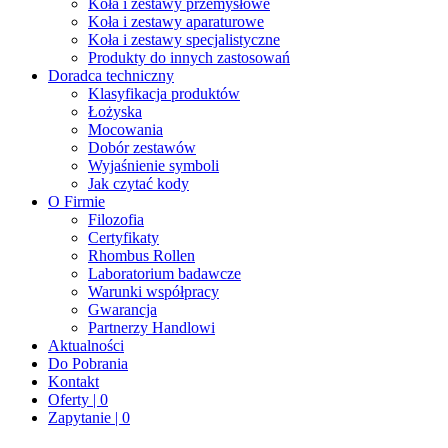
Koła i zestawy przemysłowe
Koła i zestawy aparaturowe
Koła i zestawy specjalistyczne
Produkty do innych zastosowań
Doradca techniczny
Klasyfikacja produktów
Łożyska
Mocowania
Dobór zestawów
Wyjaśnienie symboli
Jak czytać kody
O Firmie
Filozofia
Certyfikaty
Rhombus Rollen
Laboratorium badawcze
Warunki współpracy
Gwarancja
Partnerzy Handlowi
Aktualności
Do Pobrania
Kontakt
Oferty | 0
Zapytanie | 0