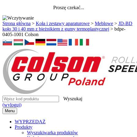
Proszę czekać...
Strona główna
>
Koła i zestawy aparaturowe
>
Meblowe
>
JD-BD
koło 30 i 40 mm z bieżnikiem z gumy termoplastycznej
>
bdpe-
0405-1001 Colson
Wyszukaj
(wyloguj)
Menu
WYPRZEDAŻ
Produkty
Wyszukiwarka produktów