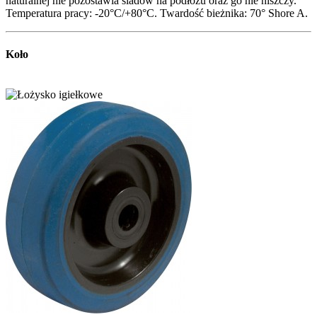
naturalnej nie pozostawia śladów na podłożu oraz go nie niszczy.
Temperatura pracy: -20°C/+80°C. Twardość bieżnika: 70° Shore A.
Koło