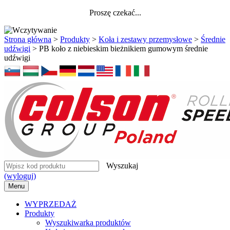
Proszę czekać...
Strona główna
>
Produkty
>
Koła i zestawy przemysłowe
>
Średnie
udźwigi
>
PB koło z niebieskim bieżnikiem gumowym średnie
udźwigi
Wyszukaj
(wyloguj)
Menu
WYPRZEDAŻ
Produkty
Wyszukiwarka produktów