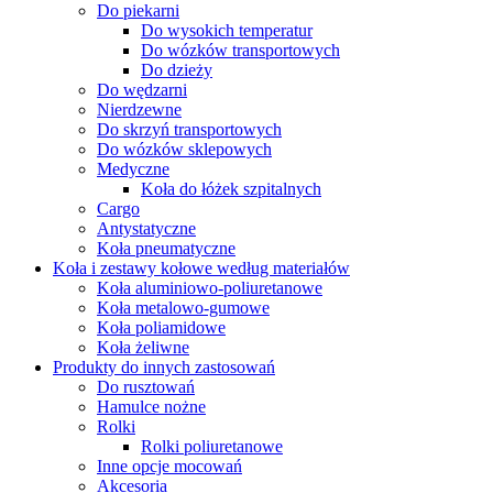
Do piekarni
Do wysokich temperatur
Do wózków transportowych
Do dzieży
Do wędzarni
Nierdzewne
Do skrzyń transportowych
Do wózków sklepowych
Medyczne
Koła do łóżek szpitalnych
Cargo
Antystatyczne
Koła pneumatyczne
Koła i zestawy kołowe według materiałów
Koła aluminiowo-poliuretanowe
Koła metalowo-gumowe
Koła poliamidowe
Koła żeliwne
Produkty do innych zastosowań
Do rusztowań
Hamulce nożne
Rolki
Rolki poliuretanowe
Inne opcje mocowań
Akcesoria