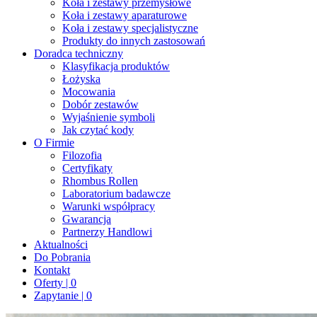
Koła i zestawy przemysłowe
Koła i zestawy aparaturowe
Koła i zestawy specjalistyczne
Produkty do innych zastosowań
Doradca techniczny
Klasyfikacja produktów
Łożyska
Mocowania
Dobór zestawów
Wyjaśnienie symboli
Jak czytać kody
O Firmie
Filozofia
Certyfikaty
Rhombus Rollen
Laboratorium badawcze
Warunki współpracy
Gwarancja
Partnerzy Handlowi
Aktualności
Do Pobrania
Kontakt
Oferty | 0
Zapytanie | 0